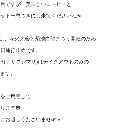
り目ですが、美味しいコーヒーと
ット一息つきにし来てくださいね☕️
(土)は、花火大会と菊池白龍まつり開催のため
終日通行止めです。
MASA(アサニシマサ)はテイクアウトのみの
ります。
のをご用意して
ります🎃
にお越しくださいませ🌿.∘