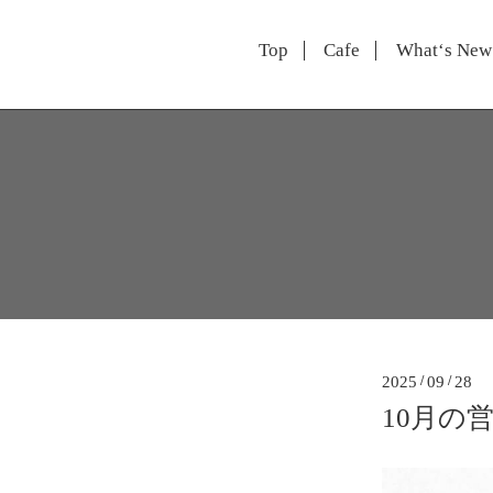
Top
Cafe
What‘s New
2025
/
09
/
28
10月の