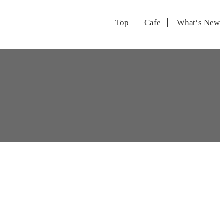
Top
Cafe
What‘s New